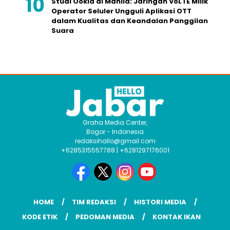
Studi Ookla di Manila: Jaringan VoLTE Milik
Operator Seluler Ungguli Aplikasi OTT
dalam Kualitas dan Keandalan Panggilan
Suara
Graha Media Center,
Bogor - Indonesia
redaksihallo@gmail.com
+6285315557788 | +6281297176001
HOME
TIM REDAKSI
HISTORI MEDIA
KODE ETIK
PEDOMAN MEDIA
KONTAK IKAN