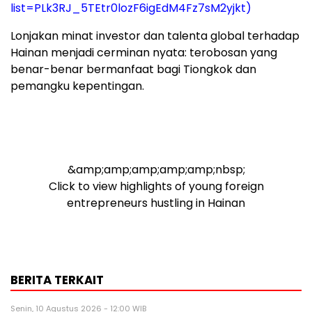
list=PLk3RJ_5TEtr0lozF6igEdM4Fz7sM2yjkt)
Lonjakan minat investor dan talenta global terhadap
Hainan menjadi cerminan nyata: terobosan yang
benar-benar bermanfaat bagi Tiongkok dan
pemangku kepentingan.
&amp;amp;amp;amp;amp;nbsp;
Click to view highlights of young foreign
entrepreneurs hustling in Hainan
BERITA TERKAIT
Senin, 10 Agustus 2026 - 12:00 WIB