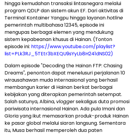
hingga kemudahan transaksi lintasnegara melalui
program QDLP dan sistem akun EF. Dari aktivitas di
Terminal Kontainer Yangpu hingga layanan
hotline
pemerintah multibahasa 12345, episode ini
mengupas berbagai elemen yang mendukung
sistem kepabeanan khusus di Hainan. (Tonton
episode ini:
https://www.youtube.com/playlist?
list=PLk3RJ_5TEtr3bXEQU9sYyLb8H241dNS02)
Dalam episode "Decoding the Hainan FTP: Chasing
Dreams", penonton dapat menelusuri perjalanan 10
wirausahawan muda internasional yang berhasil
membangun karier di Hainan berkat berbagai
kebijakan yang diterapkan pemerintah setempat.
Salah satunya, Albina,
vlogger
sekaligus duta promosi
pariwisata internasional Hainan. Ada pula Imani dan
Gloria yang ikut memasarkan produk-produk Hainan
ke pasar global melalui siaran langsung. Sementara
itu, Musa berhasil memperoleh dua paten