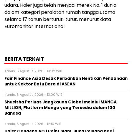
udara. Haier juga telah menjadi merek No. 1 dunia
dalam kategori peralatan rumah tangga utama
selama 17 tahun berturut-turut, menurut data
Euromonitor International.
BERITA TERKAIT
Kamis, 6 Agustus 2026 - 13:02 WIB
Fair Finance Asia Desak Perbankan Hentikan Pendanaan
untuk Sektor Batu Bara di ASEAN
Kamis, 6 Agustus 2026 - 13:00 WIB
Shueisha Perluas Jangkauan Global melalui MANGA
MILLION, Platform Manga yang Tersedia dalam 100
Bahasa
Kamis, 6 Agustus 2026 - 12:10 WIB
Haier Gandeng AO 1 Point Slam, Buka Peluang bagi