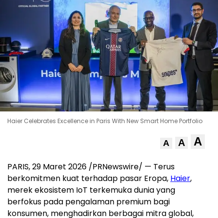
Haier Celebrates Excellence in Paris With New Smart Home Portfolio
A
A
A
PARIS, 29 Maret 2026 /PRNewswire/ — Terus
berkomitmen kuat terhadap pasar Eropa,
Haier
,
merek ekosistem IoT terkemuka dunia yang
berfokus pada pengalaman premium bagi
konsumen, menghadirkan berbagai mitra global,