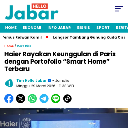
HOME
EKONOMI
INFO JABAR
BISNIS
SPORT
BERIT
sus Ridwan Kamil
Longsor Tambang Gunung Kuda Cirebon: 19 
/
Home
Pers Rilis
Haier Rayakan Keunggulan di Paris
dengan Portofolio “Smart Home”
Terbaru
Tim Hello Jabar
- Jurnalis
Minggu, 29 Maret 2026
- 11:38 WIB