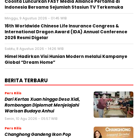
Coolita Luncurkan FAST Media Alliance Pertama di
Indonesia Bersama Sejumlah Stasiun TV Terkemuka
Minggu, 9 Agustus 2026 - 01:45 WIB
16th Worldwide Chinese Life Insurance Congress &
International Dragon Award (IDA) Annual Conference
2026 Resmi Digelar
Sabtu, 8 Agustus 2026 - 14:26 WIB
Himel Hadirkan Visi Hunian Modern melalui Kampanye
Global “Dream Home”
BERITA TERBARU
Pers Rilis
Dari Kertas Xuan hingga Desa Xidi,
Rombongan Diplomat Menjelajahi
Warisan Budaya Anhui
Senin, 10 Agu 2026 - 05:57 WIB
Pers Rilis
Changhong Gandeng Ikon Pop