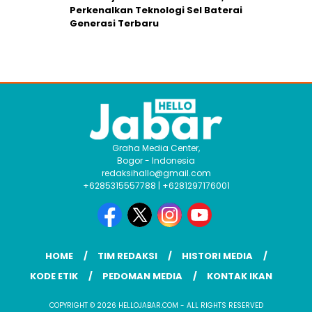
Perkenalkan Teknologi Sel Baterai
Generasi Terbaru
Graha Media Center,
Bogor - Indonesia
redaksihallo@gmail.com
+6285315557788 | +6281297176001
HOME
TIM REDAKSI
HISTORI MEDIA
KODE ETIK
PEDOMAN MEDIA
KONTAK IKAN
COPYRIGHT © 2026 HELLOJABAR.COM - ALL RIGHTS RESERVED