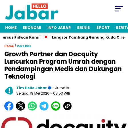
HOME
EKONOMI
INFO JABAR
BISNIS
SPORT
BERIT
rsus Ridwan Kamil
Longsor Tambang Gunung Kuda Cirebon: 19
/
Home
Pers Rilis
Growth Partner dan Docquity
Luncurkan Program Umrah dengan
Pendampingan Medis dan Dukungan
Teknologi
Tim Hello Jabar
- Jurnalis
Selasa, 19 Mei 2026
- 08:53 WIB