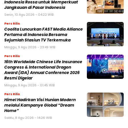
Indonesia Rossa untuk Memperkuat
Jangkauan di Pasar Indonesia
Senin, 10 Agu 2026 - 04:22 WIB
Pers Rilis
Coolita Luncurkan FAST Media Alliance
Pertama di Indonesia Bersama
Sejumlah Stasiun TV Terkemuka
Minggu, 9 Agu 2026 - 23:49 WIB
Pers Rilis
16th Worldwide Chinese Life Insurance
Congress & International Dragon
Award (IDA) Annual Conference 2026
Resmi Digelar
Minggu, 9 Agu 2026 - 01:45 WIB
Pers Rilis
Himel Hadirkan Visi Hunian Modern
melalui Kampanye Global “Dream
Home”
Sabtu, 8 Agu 2026 - 14:26 WIB