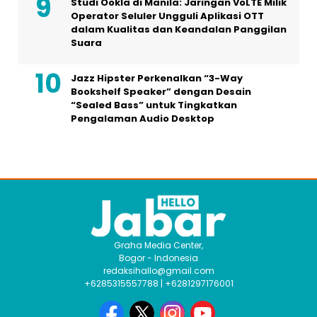
Studi Ookla di Manila: Jaringan VoLTE Milik
Operator Seluler Ungguli Aplikasi OTT
dalam Kualitas dan Keandalan Panggilan
Suara
Jazz Hipster Perkenalkan “3-Way
Bookshelf Speaker” dengan Desain
“Sealed Bass” untuk Tingkatkan
Pengalaman Audio Desktop
Graha Media Center,
Bogor - Indonesia
redaksihallo@gmail.com
+6285315557788 | +6281297176001