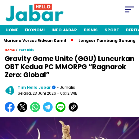
HOME
EKONOMI
INFO JABAR
BISNIS
SPORT
BERIT
riana Versus Ridwan Kamil
Longsor Tambang Gunung Kuda Cire
/
Home
Pers Rilis
Gravity Game Unite (GGU) Luncurkan
OBT Kedua PC MMORPG “Ragnarok
Zero: Global”
Tim Hello Jabar
- Jurnalis
Selasa, 23 Juni 2026
- 06:12 WIB