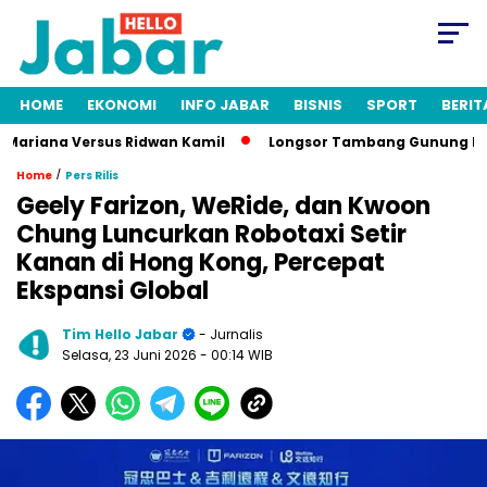
HOME
EKONOMI
INFO JABAR
BISNIS
SPORT
BERIT
ariana Versus Ridwan Kamil
Longsor Tambang Gunung Kuda Ci
/
Home
Pers Rilis
Geely Farizon, WeRide, dan Kwoon
Chung Luncurkan Robotaxi Setir
Kanan di Hong Kong, Percepat
Ekspansi Global
Tim Hello Jabar
- Jurnalis
Selasa, 23 Juni 2026
- 00:14 WIB