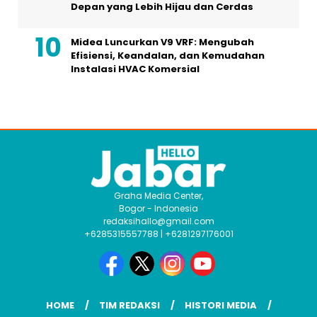
Depan yang Lebih Hijau dan Cerdas
Midea Luncurkan V9 VRF: Mengubah
Efisiensi, Keandalan, dan Kemudahan
Instalasi HVAC Komersial
Graha Media Center,
Bogor - Indonesia
redaksihallo@gmail.com
+6285315557788 | +6281297176001
HOME
TIM REDAKSI
HISTORI MEDIA