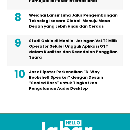
Purnajual di Pasar Internasional
Weichai Lansir Lima Jalur Pengembangan
Teknologi secara Global: Menuju Masa
Depan yang Lebih Hijau dan Cerdas
Studi Ookla di Manila: Jaringan VoLTE Milik
Operator Seluler Ungguli Aplikasi OTT
dalam Kualitas dan Keandalan Panggilan
Suara
Jazz Hipster Perkenalkan “3-Way
Bookshelf Speaker” dengan Desain
“Sealed Bass” untuk Tingkatkan
Pengalaman Audio Desktop