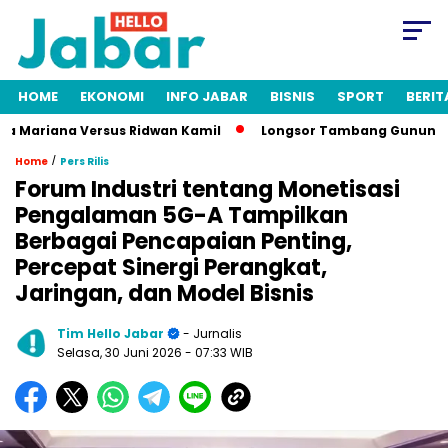
HOME
EKONOMI
INFO JABAR
BISNIS
SPORT
BERIT
Mariana Versus Ridwan Kamil
Longsor Tambang Gunung Kuda C
/
Home
Pers Rilis
Forum Industri tentang Monetisasi
Pengalaman 5G-A Tampilkan
Berbagai Pencapaian Penting,
Percepat Sinergi Perangkat,
Jaringan, dan Model Bisnis
Tim Hello Jabar
- Jurnalis
Selasa, 30 Juni 2026
- 07:33 WIB