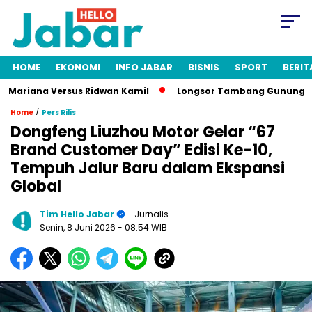
HOME
EKONOMI
INFO JABAR
BISNIS
SPORT
BERIT
ariana Versus Ridwan Kamil
Longsor Tambang Gunung Kuda Ci
/
Home
Pers Rilis
Dongfeng Liuzhou Motor Gelar “67
Brand Customer Day” Edisi Ke-10,
Tempuh Jalur Baru dalam Ekspansi
Global
Tim Hello Jabar
- Jurnalis
Senin, 8 Juni 2026
- 08:54 WIB