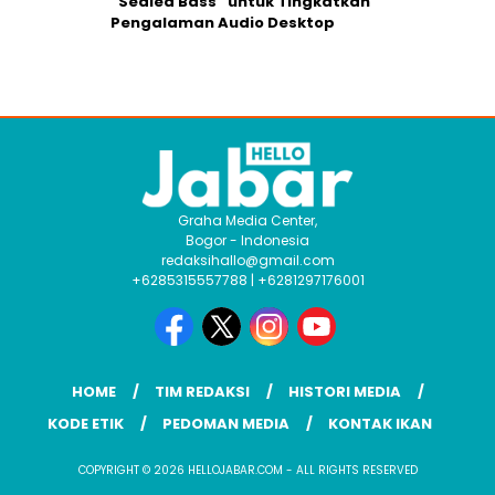
“Sealed Bass” untuk Tingkatkan
Pengalaman Audio Desktop
Graha Media Center,
Bogor - Indonesia
redaksihallo@gmail.com
+6285315557788 | +6281297176001
HOME
TIM REDAKSI
HISTORI MEDIA
KODE ETIK
PEDOMAN MEDIA
KONTAK IKAN
COPYRIGHT © 2026 HELLOJABAR.COM - ALL RIGHTS RESERVED