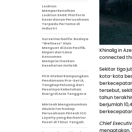
Lockton
Memperkenalkan
Lockton SAGE: Platform
Kecerdasan Perusahaan
Terpadu Pertama di
Industri
Survei Herbalife: Budaya
“Wellness” Kian
Menguat di Asia Pasifik,
Khinalig in Az
Empat dari Lima
connected thr
Konsumen
Memprioritaskan
Kesehatan Holistik
Sekitar tiga 
kota-kota bes
PCG Global Rampungkan
Pendanaan Pra-Seri A,
berkecepatan 
Tangkap Peluang dari
Pesatnya Kebutuhan
tersebut, sek
Energi di Asia Tenggara
tahun terakhir
berjumlah 10,4
Mintoak Mengumumkan
Akuisisi terhadap
berkecepatan 
Perusahaan Fintech ICC
Loyalty yang Berkantor
Pusat di Timur Tengah.
Chief Executiv
mengatakan, 