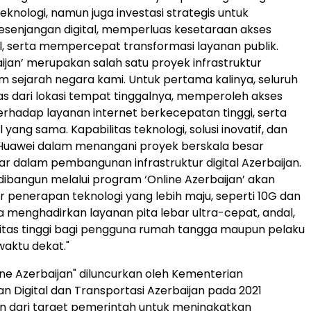
eknologi, namun juga investasi strategis untuk
senjangan digital, memperluas kesetaraan akses
al, serta mempercepat transformasi layanan publik.
aijan’ merupakan salah satu proyek infrastruktur
m sejarah negara kami. Untuk pertama kalinya, seluruh
as dari lokasi tempat tinggalnya, memperoleh akses
erhadap layanan internet berkecepatan tinggi, serta
l yang sama. Kapabilitas teknologi, solusi inovatif, dan
uawei dalam menangani proyek berskala besar
r dalam pembangunan infrastruktur digital Azerbaijan.
dibangun melalui program ‘Online Azerbaijan’ akan
 penerapan teknologi yang lebih maju, seperti 10G dan
 menghadirkan layanan pita lebar ultra-cepat, andal,
itas tinggi bagi pengguna rumah tangga maupun pelaku
aktu dekat."
ne Azerbaijan" diluncurkan oleh Kementerian
Digital dan Transportasi Azerbaijan pada 2021
n dari target pemerintah untuk meningkatkan