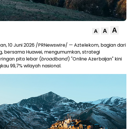
A
A
A
jan
,
10 Juni 2026
/PRNewswire/ — Aztelekom, bagian dari
g, bersama Huawei, mengumumkan, strategi
aringan pita lebar (
broadband
) "Online Azerbaijan" kini
kau 99,7% wilayah nasional.