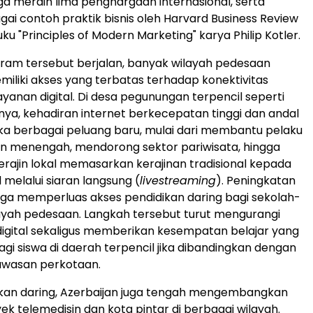
uga meraih lima penghargaan internasional, serta
gai contoh praktik bisnis oleh Harvard Business Review
ku "Principles of Modern Marketing" karya Philip Kotler.
ram tersebut berjalan, banyak wilayah pedesaan
miliki akses yang terbatas terhadap konektivitas
yanan digital. Di desa pegunungan terpencil seperti
lnya, kehadiran internet berkecepatan tinggi dan andal
a berbagai peluang baru, mulai dari membantu pelaku
an menengah, mendorong sektor pariwisata, hingga
ajin lokal memasarkan kerajinan tradisional kepada
 melalui siaran langsung (
livestreaming
). Peningkatan
juga memperluas akses pendidikan daring bagi sekolah-
layah pedesaan. Langkah tersebut turut mengurangi
igital sekaligus memberikan kesempatan belajar yang
agi siswa di daerah terpencil jika dibandingkan dengan
 kawasan perkotaan.
ikan daring, Azerbaijan juga tengah mengembangkan
ek telemedisin dan kota pintar di berbagai wilayah.