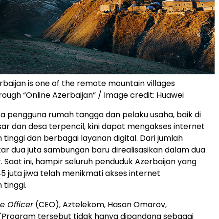
erbaijan is one of the remote mountain villages
ough “Online Azerbaijan” / Image credit: Huawei
juta pengguna rumah tangga dan pelaku usaha, baik di
ar dan desa terpencil, kini dapat mengakses internet
tinggi dan berbagai layanan digital. Dari jumlah
itar dua juta sambungan baru direalisasikan dalam dua
. Saat ini, hampir seluruh penduduk Azerbaijan yang
5 juta jiwa telah menikmati akses internet
tinggi.
e Officer
(CEO), Aztelekom, Hasan Omarov,
"Program tersebut tidak hanya dipandang sebagai