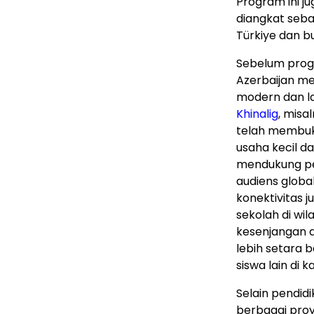
Program ini j
diangkat seba
Türkiye dan bu
Sebelum prog
Azerbaijan me
modern dan la
Khinalig
, misa
telah membuk
usaha kecil d
mendukung per
audiens global
konektivitas 
sekolah di wi
kesenjangan d
lebih setara b
siswa lain di
Selain pendid
berbagai proy