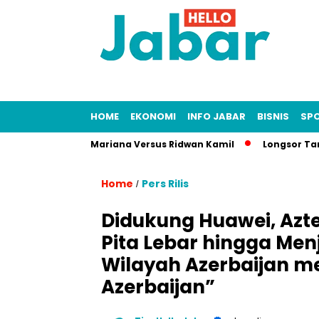
HOME
EKONOMI
INFO JABAR
BISNIS
SP
Fitnah Lisa Mariana Versus Ridwan Kamil
Longsor Tambang Gu
Home
Pers Rilis
/
Didukung Huawei, Azt
Pita Lebar hingga Me
Wilayah Azerbaijan me
Azerbaijan”