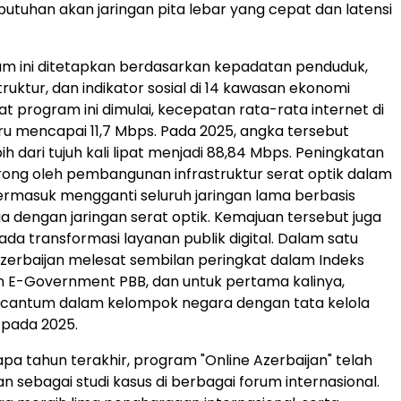
tuhan akan jaringan pita lebar yang cepat dan latensi
am ini ditetapkan berdasarkan kepadatan penduduk,
truktur, dan indikator sosial di 14 kawasan ekonomi
at program ini dimulai, kecepatan rata-rata internet di
ru mencapai 11,7 Mbps. Pada 2025, angka tersebut
h dari tujuh kali lipat menjadi 88,84 Mbps. Peningkatan
rong oleh pembangunan infrastruktur serat optik dalam
termasuk mengganti seluruh jaringan lama berbasis
 dengan jaringan serat optik. Kemajuan tersebut juga
a transformasi layanan publik digital. Dalam satu
 Azerbaijan melesat sembilan peringkat dalam Indeks
E-Government PBB, dan untuk pertama kalinya,
ercantum dalam kelompok negara dengan tata kelola
k pada 2025.
a tahun terakhir, program "Online Azerbaijan" telah
n sebagai studi kasus di berbagai forum internasional.