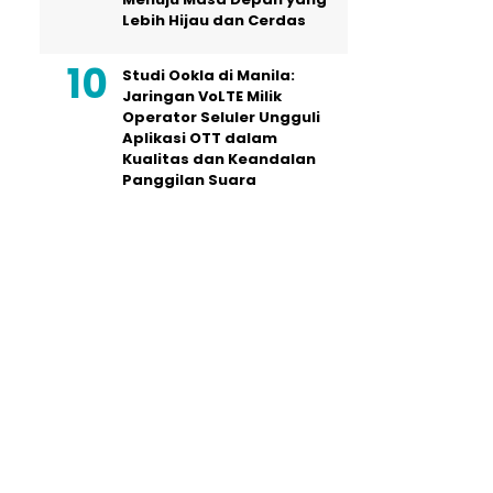
Lebih Hijau dan Cerdas
Studi Ookla di Manila:
Jaringan VoLTE Milik
Operator Seluler Ungguli
Aplikasi OTT dalam
Kualitas dan Keandalan
Panggilan Suara