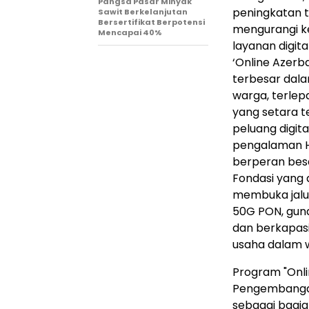
Pangsa Pasar Minyak
peningkatan t
Sawit Berkelanjutan
Bersertifikat Berpotensi
mengurangi ke
Mencapai 40%
layanan digit
‘Online Azerb
terbesar dala
warga, terlep
yang setara t
peluang digita
pengalaman H
berperan besa
Fondasi yang 
membuka jalur
50G PON, guna
dan berkapas
usaha dalam w
Program "Onli
Pengembangan 
sebagai bagia