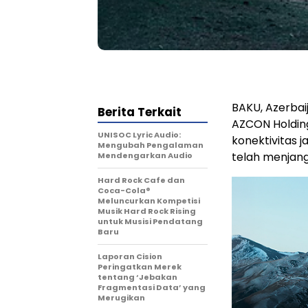
BAKU, Azerbai
Berita Terkait
AZCON Holdin
UNISOC Lyric Audio:
konektivitas j
Mengubah Pengalaman
telah menjang
Mendengarkan Audio
Hard Rock Cafe dan
Coca-Cola®
Meluncurkan Kompetisi
Musik Hard Rock Rising
untuk Musisi Pendatang
Baru
Laporan Cision
Peringatkan Merek
tentang ‘Jebakan
Fragmentasi Data’ yang
Merugikan