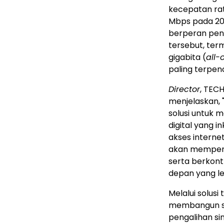
kecepatan rat
Mbps pada 2025
berperan pen
tersebut, ter
gigabita (
all-
paling terpenc
Director
, TEC
menjelaskan,
solusi untuk 
digital yang i
akses interne
akan mempero
serta berkont
depan yang le
Melalui solusi
membangun se
pengalihan sin