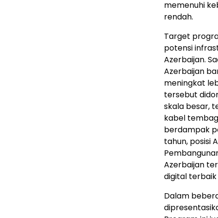
memenuhi kebu
rendah.
Target progr
potensi infras
Azerbaijan. Sa
Azerbaijan ba
meningkat lebi
tersebut dido
skala besar, 
kabel tembaga
berdampak pad
tahun, posisi
Pembangunan 
Azerbaijan t
digital terbai
Dalam beberap
dipresentasika