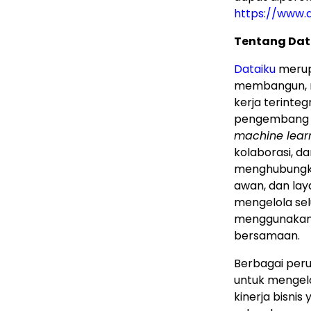
https://www.
Tentang Dat
Dataiku
merup
membangun, m
kerja terintegr
pengembang d
machine lear
kolaborasi, d
menghubungkan
awan, dan lay
mengelola sel
menggunakan s
bersamaan.
Berbagai per
untuk mengelo
kinerja bisni