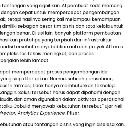
i tantangan yang signifikan. AI pembuat kode memang
si dengan cepat untuk mempercepat pengembangan
ak, tetapi hasilnya sering kali melampaui kemampuan
 dimiliki sebagian besar tim bisnis dan tata kelola untuk
engan benar. Di sisi lain, banyak platform pembuatan
asilkan prototipe yang terpisah dari infrastruktur
ondisi tersebut menyebabkan antrean proyek AI terus
mpleksitas teknis meningkat, dan proses
berjalan lebih lambat.
dapat mempercepat proses pengembangan ide
i yang siap diterapkan. Namun, sebuah perusahaan,
ndustri farmasi, tidak hanya membutuhkan teknologi
 canggih. Solusi tersebut harus dapat dipahami dengan
diaudit, dan aman digunakan dalam aktivitas operasional
ataiku Cobuild menjawab kebutuhan tersebut," ujar Neil
irector, Analytics Experience
, Pfizer.
ebutuhan atau tantangan bisnis yang ingin diselesaikan,