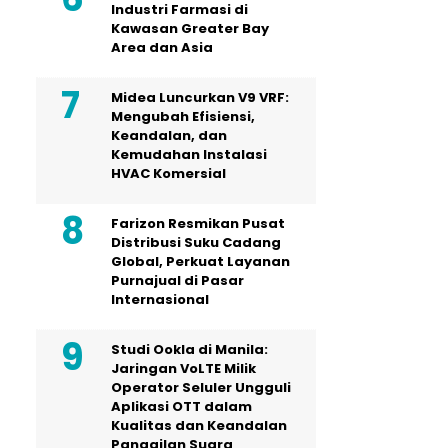
Industri Farmasi di
Kawasan Greater Bay
Area dan Asia
Midea Luncurkan V9 VRF:
Mengubah Efisiensi,
Keandalan, dan
Kemudahan Instalasi
HVAC Komersial
Farizon Resmikan Pusat
Distribusi Suku Cadang
Global, Perkuat Layanan
Purnajual di Pasar
Internasional
Studi Ookla di Manila:
Jaringan VoLTE Milik
Operator Seluler Ungguli
Aplikasi OTT dalam
Kualitas dan Keandalan
Panggilan Suara