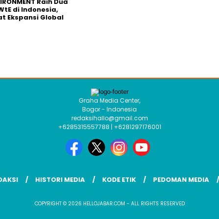
VIRONMENT Raih Dua
WtE di Indonesia,
t Ekspansi Global
Graha Media Center,
Bogor - Indonesia
redaksihallo@gmail.com
+6285315557788 | +6281297176001
DAKSI
HISTORI MEDIA
KODE ETIK
PEDOMAN MEDIA
COPYRIGHT © 2026 HELLOJABAR.COM - ALL RIGHTS RESERVED