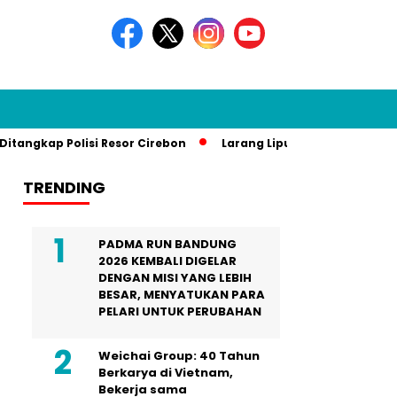
kap Polisi Resor Cirebon
Larang Liputan Media Lokal di Ga
TRENDING
PADMA RUN BANDUNG
2026 KEMBALI DIGELAR
DENGAN MISI YANG LEBIH
BESAR, MENYATUKAN PARA
PELARI UNTUK PERUBAHAN
Weichai Group: 40 Tahun
Berkarya di Vietnam,
Bekerja sama