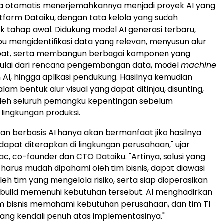
ra otomatis menerjemahkannya menjadi proyek AI yang
atform Dataiku, dengan tata kelola yang sudah
k tahap awal. Didukung model AI generasi terbaru,
 mengidentifikasi data yang relevan, menyusun alur
epat, serta membangun berbagai komponen yang
mulai dari rencana pengembangan data, model
machine
n AI, hingga aplikasi pendukung. Hasilnya kemudian
lam bentuk alur visual yang dapat ditinjau, disunting,
 oleh seluruh pemangku kepentingan sebelum
 lingkungan produksi.
 berbasis AI hanya akan bermanfaat jika hasilnya
apat diterapkan di lingkungan perusahaan," ujar
c, co-founder dan CTO Dataiku. "Artinya, solusi yang
 harus mudah dipahami oleh tim bisnis, dapat diawasi
eh tim yang mengelola risiko, serta siap dioperasikan
Cobuild memenuhi kebutuhan tersebut. AI menghadirkan
m bisnis memahami kebutuhan perusahaan, dan tim TI
ng kendali penuh atas implementasinya."