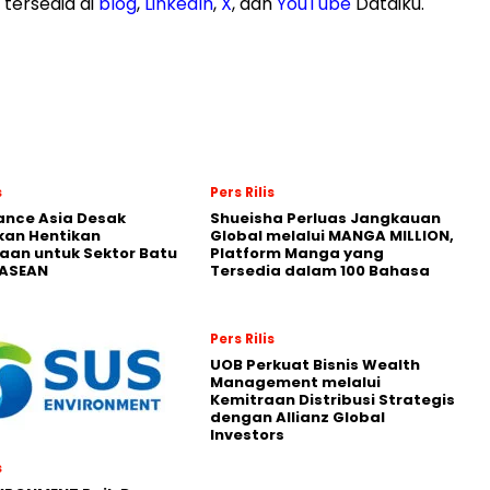
tersedia di
blog
,
LinkedIn
,
X
, dan
YouTube
Dataiku.
s
Pers Rilis
nance Asia Desak
Shueisha Perluas Jangkauan
kan Hentikan
Global melalui MANGA MILLION,
an untuk Sektor Batu
Platform Manga yang
 ASEAN
Tersedia dalam 100 Bahasa
Pers Rilis
UOB Perkuat Bisnis Wealth
Management melalui
Kemitraan Distribusi Strategis
dengan Allianz Global
Investors
s