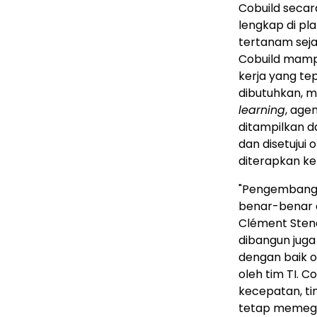
Cobuild seca
lengkap di pl
tertanam seja
Cobuild mampu
kerja yang t
dibutuhkan, 
learning
, age
ditampilkan da
dan disetujui
diterapkan ke
"Pengembangan
benar-benar d
Clément Stena
dibangun juga
dengan baik ol
oleh tim TI. 
kecepatan, ti
tetap memega