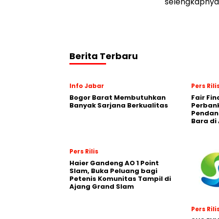
selengkapnya 
Berita Terbaru
Info Jabar
Pers Rili
Bogor Barat Membutuhkan
Fair Fi
Banyak Sarjana Berkualitas
Perban
Pendana
Bara di
Pers Rilis
Haier Gandeng AO 1 Point
Slam, Buka Peluang bagi
Petenis Komunitas Tampil di
Ajang Grand Slam
Pers Rili