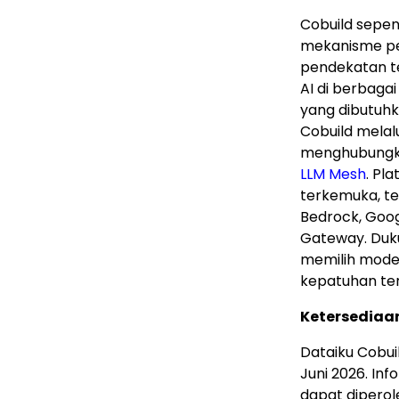
Cobuild sepen
mekanisme per
pendekatan t
AI di berbaga
yang dibutuhk
Cobuild melalu
menghubungkan
LLM Mesh
. Pl
terkemuka, te
Bedrock, Goog
Gateway. Du
memilih model
kepatuhan ter
Ketersediaa
Dataiku Cobui
Juni 2026. In
dapat diperole