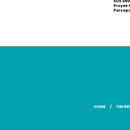
SUS EN
Proyek 
Percepa
HOME
TIM RE