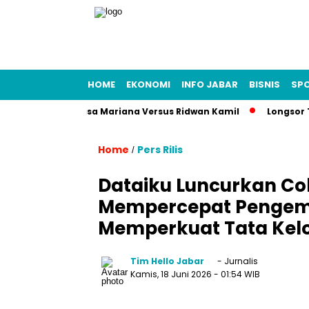
HOME
EKONOMI
INFO JABAR
BISNIS
SP
Kasus Fitnah Lisa Mariana Versus Ridwan Kamil
Longsor Tamb
Home
Pers Rilis
/
Dataiku Luncurkan Co
Mempercepat Pengem
Memperkuat Tata Kel
Tim Hello Jabar
- Jurnalis
Kamis, 18 Juni 2026
- 01:54 WIB