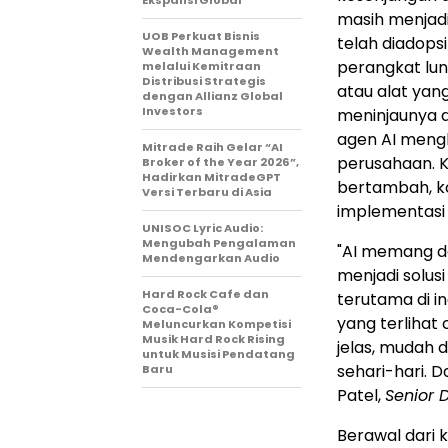
Ekspansi Global
masih menjad
UOB Perkuat Bisnis
telah diadop
Wealth Management
perangkat lun
melalui Kemitraan
Distribusi Strategis
atau alat yang
dengan Allianz Global
Investors
meninjaunya d
agen AI mengh
Mitrade Raih Gelar “AI
perusahaan. K
Broker of the Year 2026”,
Hadirkan MitradeGPT
bertambah, ko
Versi Terbaru di Asia
implementasi 
UNISOC Lyric Audio:
Mengubah Pengalaman
"AI memang 
Mendengarkan Audio
menjadi solus
Hard Rock Cafe dan
terutama di i
Coca-Cola®
yang terlihat
Meluncurkan Kompetisi
Musik Hard Rock Rising
jelas, mudah 
untuk Musisi Pendatang
sehari-hari. D
Baru
Patel,
Senior D
Berawal dari k