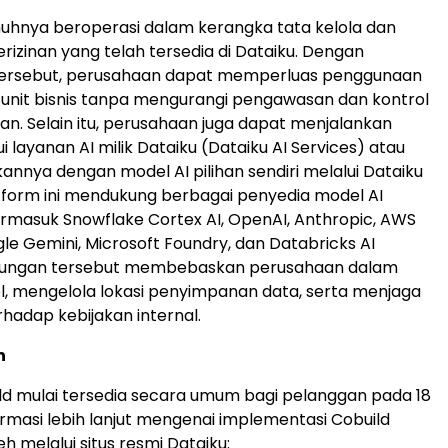
uhnya beroperasi dalam kerangka tata kelola dan
izinan yang telah tersedia di Dataiku. Dengan
ersebut, perusahaan dapat memperluas penggunaan
i unit bisnis tanpa mengurangi pengawasan dan kontrol
an. Selain itu, perusahaan juga dapat menjalankan
i layanan AI milik Dataiku (Dataiku AI Services) atau
nya dengan model AI pilihan sendiri melalui Dataiku
atform ini mendukung berbagai penyedia model AI
rmasuk Snowflake Cortex AI, OpenAI, Anthropic, AWS
le Gemini, Microsoft Foundry, dan Databricks AI
kungan tersebut membebaskan perusahaan dalam
, mengelola lokasi penyimpanan data, serta menjaga
hadap kebijakan internal.
n
ld mulai tersedia secara umum bagi pelanggan pada 18
formasi lebih lanjut mengenai implementasi Cobuild
h melalui situs resmi Dataiku: