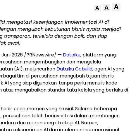
A
A
A
ild mengatasi kesenjangan implementasi AI di
engan mengubah kebutuhan bisnis nyata menjadi
g transparan, terkelola dengan baik, dan siap
ak awal.
7 Juni 2026 /PRNewswire/ —
Dataiku
, platform yang
rusahaan mengembangkan dan mengelola
uatan (AI), meluncurkan
Dataiku Cobuild
, agen AI yang
bagai tim di perusahaan mengubah tujuan bisnis
k AI yang siap digunakan, tanpa perlu menulis kode
atau mengabaikan standar tata kelola yang berlaku di
i hadir pada momen yang krusial. Selama beberapa
r, perusahaan telah berinvestasi dalam membangun
modern dan merancang strategi AI. Namun,
ntara eksperimen AI dan implementasi operasional