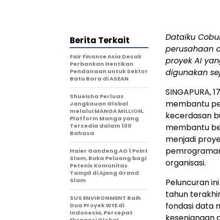
Dataiku Cobu
Berita Terkait
perusahaan d
Fair Finance Asia Desak
proyek AI yan
Perbankan Hentikan
digunakan sej
Pendanaan untuk Sektor
Batu Bara di ASEAN
SINGAPURA, 1
Shueisha Perluas
membantu pe
Jangkauan Global
melalui MANGA MILLION,
kecerdasan b
Platform Manga yang
Tersedia dalam 100
membantu ber
Bahasa
menjadi proye
pemrograman 
Haier Gandeng AO 1 Point
Slam, Buka Peluang bagi
organisasi.
Petenis Komunitas
Tampil di Ajang Grand
Slam
Peluncuran in
tahun terakhi
SUS ENVIRONMENT Raih
fondasi data 
Dua Proyek WtE di
Indonesia, Percepat
kesenjangan a