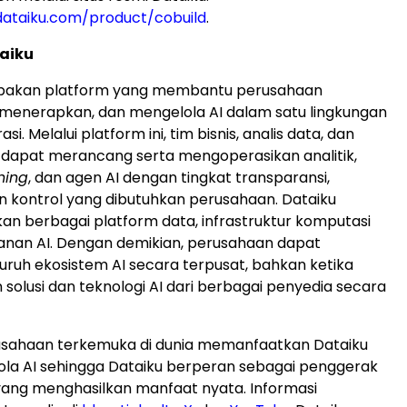
dataiku.com/product/cobuild
.
aiku
akan platform yang membantu perusahaan
enerapkan, dan mengelola AI dalam satu lingkungan
asi. Melalui platform ini, tim bisnis, analis data, dan
apat merancang serta mengoperasikan analitik,
ning
, dan agen AI dengan tingkat transparansi,
an kontrol yang dibutuhkan perusahaan. Dataiku
 berbagai platform data, infrastruktur komputasi
anan AI. Dengan demikian, perusahaan dapat
uruh ekosistem AI secara terpusat, bahkan ketika
olusi dan teknologi AI dari berbagai penyedia secara
usahaan terkemuka di dunia memanfaatkan Dataiku
la AI sehingga Dataiku berperan sebagai penggerak
s yang menghasilkan manfaat nyata. Informasi