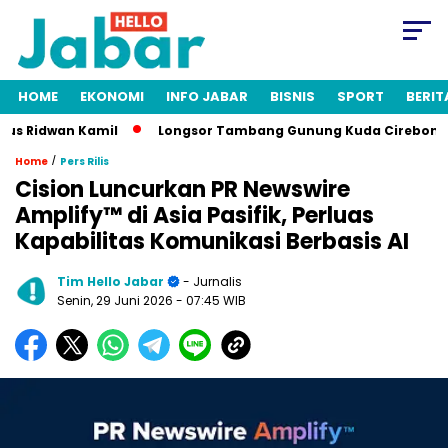
HOME
EKONOMI
INFO JABAR
BISNIS
SPORT
BERIT
idwan Kamil
Longsor Tambang Gunung Kuda Cirebon: 19 Oran
/
Home
Pers Rilis
Cision Luncurkan PR Newswire
Amplify™ di Asia Pasifik, Perluas
Kapabilitas Komunikasi Berbasis AI
Tim Hello Jabar
- Jurnalis
Senin, 29 Juni 2026
- 07:45 WIB