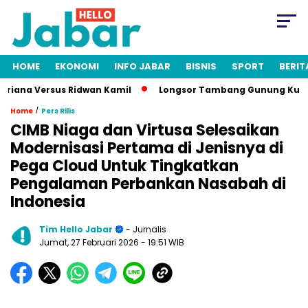
HOME
EKONOMI
INFO JABAR
BISNIS
SPORT
BERIT
ana Versus Ridwan Kamil
Longsor Tambang Gunung Kuda Cireb
/
Home
Pers Rilis
CIMB Niaga dan Virtusa Selesaikan
Modernisasi Pertama di Jenisnya di
Pega Cloud Untuk Tingkatkan
Pengalaman Perbankan Nasabah di
Indonesia
Tim Hello Jabar
- Jurnalis
Jumat, 27 Februari 2026
- 19:51 WIB