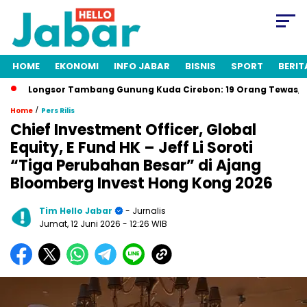
HOME
EKONOMI
INFO JABAR
BISNIS
SPORT
BERIT
Longsor Tambang Gunung Kuda Cirebon: 19 Orang Tewas, Dua Te
/
Home
Pers Rilis
Chief Investment Officer, Global
Equity, E Fund HK – Jeff Li Soroti
“Tiga Perubahan Besar” di Ajang
Bloomberg Invest Hong Kong 2026
Tim Hello Jabar
- Jurnalis
Jumat, 12 Juni 2026
- 12:26 WIB