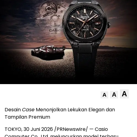
A
A
A
Desain
Case
Menonjolkan Lekukan Elegan dan
Tampilan Premium
TOKYO
,
30 Juni 2026
/PRNewswire/ — Casio
Computer Co., Ltd. meluncurkan model terbaru