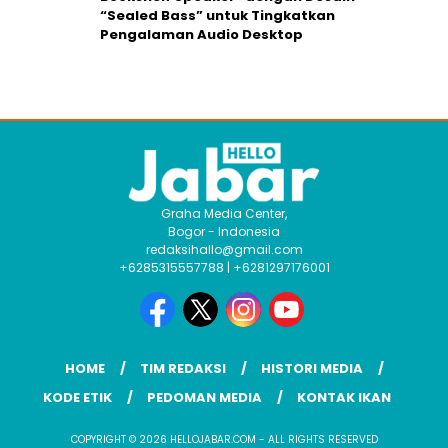
“Sealed Bass” untuk Tingkatkan
Pengalaman Audio Desktop
Graha Media Center,
Bogor - Indonesia
redaksihallo@gmail.com
+6285315557788 | +6281297176001
HOME
TIM REDAKSI
HISTORI MEDIA
KODE ETIK
PEDOMAN MEDIA
KONTAK IKAN
COPYRIGHT © 2026 HELLOJABAR.COM - ALL RIGHTS RESERVED