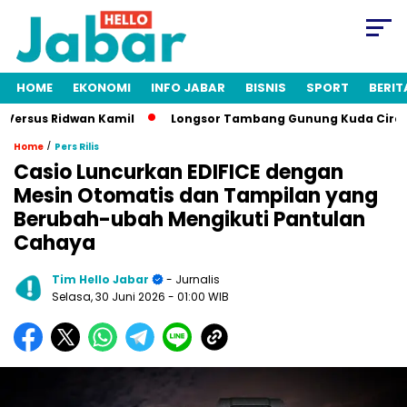
HOME
EKONOMI
INFO JABAR
BISNIS
SPORT
BERIT
rsus Ridwan Kamil
Longsor Tambang Gunung Kuda Cirebon: 19
/
Home
Pers Rilis
Casio Luncurkan EDIFICE dengan
Mesin Otomatis dan Tampilan yang
Berubah-ubah Mengikuti Pantulan
Cahaya
Tim Hello Jabar
- Jurnalis
Selasa, 30 Juni 2026
- 01:00 WIB