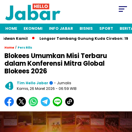
HOME
EKONOMI
INFO JABAR
BISNIS
SPORT
BERIT
dwan Kamil
Longsor Tambang Gunung Kuda Cirebon: 19 Orang 
/
Home
Pers Rilis
Blokees Umumkan Misi Terbaru
dalam Konferensi Mitra Global
Blokees 2026
Tim Hello Jabar
- Jurnalis
Kamis, 26 Maret 2026
- 06:59 WIB