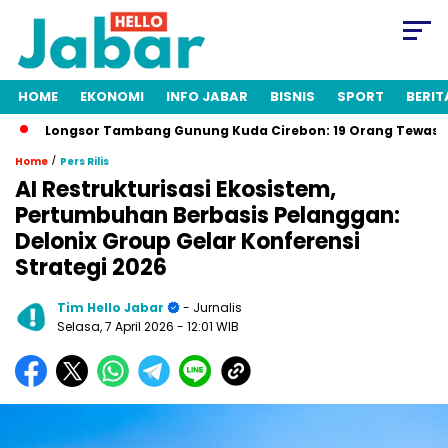
HOME
EKONOMI
INFO JABAR
BISNIS
SPORT
BERIT
or Tambang Gunung Kuda Cirebon: 19 Orang Tewas, Dua Tersangk
/
Home
Pers Rilis
AI Restrukturisasi Ekosistem,
Pertumbuhan Berbasis Pelanggan:
Delonix Group Gelar Konferensi
Strategi 2026
Tim Hello Jabar
- Jurnalis
Selasa, 7 April 2026
- 12:01 WIB