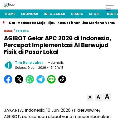
HOME
EKONOMI
INFO JABAR
BISNIS
SPORT
BERIT
Dari Medsos ke Meja Hijau: Kasus Fitnah Lisa Mariana Versu
/
Home
Pers Rilis
AGIBOT Gelar APC 2026 di Indonesia,
Percepat Implementasi AI Berwujud
Fisik di Pasar Lokal
Tim Hello Jabar
- Jurnalis
Selasa, 9 Juni 2026
- 16:19 WIB
A
A
A
JAKARTA, Indonesia, 10 Juni 2026 /PRNewswire/ —
AGIBOT, perusahaan global yang mengembangkan